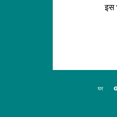
इस भ
घर
G