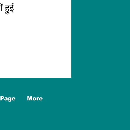
ं हुई
Page
More