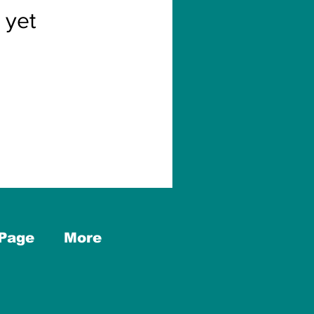
 yet
Page
More